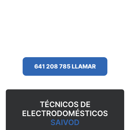
Marbella
Mijas
Monda
Ojén
Rincón de la Victoria
Torremolinos
Conócenos
Contacto
641 208 785 LLAMAR
TÉCNICOS DE
ELECTRODOMÉSTICOS
SAIVOD