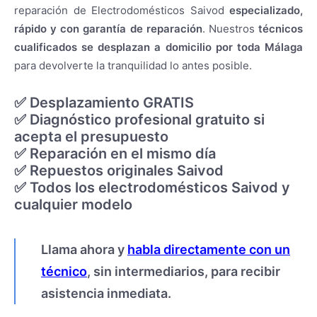
Mitsubishi
reparación de Electrodomésticos Saivod
especializado,
Neff
rápido y con garantía de reparación
. Nuestros
técnicos
New Pol
Otsein
cualificados se desplazan a domicilio por toda Málaga
Panasonic
para devolverte la tranquilidad lo antes posible.
Pando
Saivod
Samsung
✅ Desplazamiento GRATIS
Siemens
✅ Diagnóstico profesional gratuito si
Smeg
acepta el presupuesto
Taurus
✅ Reparación en el mismo día
Teka
Whirlpool
✅ Repuestos originales Saivod
Zanussi
✅ Todos los electrodomésticos Saivod y
Áreas de servicio
cualquier modelo
Alhaurín de la Torre
Alhaurín El Grande
Benahavís
Benalmádena
Llama ahora y
habla directamente con un
Cártama
técnico
, sin intermediarios, para recibir
Coín
Fuengirola
asistencia inmediata.
Guaro
Málaga capital