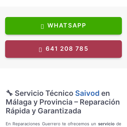
Daewoo
Daikin
Daitsu
Eas Electric
WHATSAPP
Edesa
Electrolux
Fagor
Fujitsu
641 208 785
Gaggenau
Haier
Hisense
Hitachi
Hitecsa
Hoover
Hotpoint
Indesit
Johnson
🔧 Servicio Técnico
Saivod
en
Kunft
Málaga y Provincia – Reparación
LG
Liebherr
Rápida y Garantizada
Lynx
Mepamsa
Miele
En Reparaciones Guerrero te ofrecemos un
servicio
de