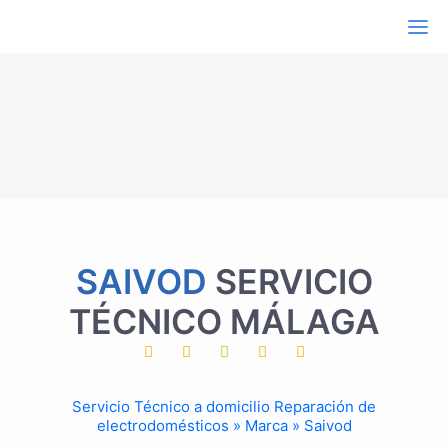
Electrodomésticos
Aire acondicionado
Campanas extractoras
Congeladores
Frigoríficos
Hornos
Lavadoras
Lavavajillas
Secadoras
Termos eléctricos
Vitrocerámica e inducción
Marcas de Electrodomésticos
AEG
Ariston
SAIVOD
SERVICIO
Aspes
Balay
TÉCNICO MÁLAGA
Beko
Bluesky
Bora
Bosch
Candy
Servicio Técnico a domicilio
Reparación de
Carrier
electrodomésticos
»
Marca
»
Saivod
Cata
Corberó