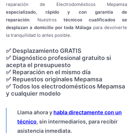
Mitsubishi
reparación de Electrodomésticos Mepamsa
Neff
especializado, rápido y con garantía de
New Pol
Otsein
reparación
. Nuestros
técnicos cualificados se
Panasonic
desplazan a domicilio por toda Málaga
para devolverte
Pando
la tranquilidad lo antes posible.
Saivod
Samsung
Siemens
✅ Desplazamiento GRATIS
Smeg
✅ Diagnóstico profesional gratuito si
Taurus
Teka
acepta el presupuesto
Whirlpool
✅ Reparación en el mismo día
Zanussi
✅ Repuestos originales Mepamsa
Áreas de servicio
✅ Todos los electrodomésticos Mepamsa
Alhaurín de la Torre
Alhaurín El Grande
y cualquier modelo
Benahavís
Benalmádena
Cártama
Llama ahora y
habla directamente con un
Coín
Fuengirola
técnico
, sin intermediarios, para recibir
Guaro
asistencia inmediata.
Málaga capital