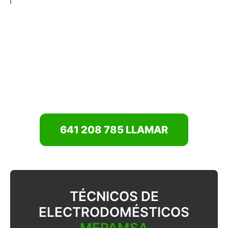
Marbella
Mijas
Monda
Ojén
Rincón de la Victoria
Torremolinos
Conócenos
Contacto
641 208 785 LLAMAR
TÉCNICOS DE
ELECTRODOMÉSTICOS
MEPAMSA