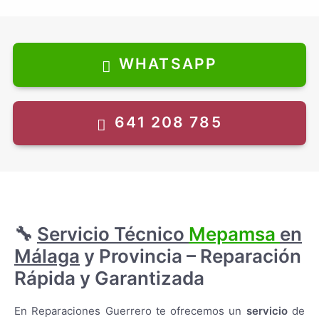
Daewoo
Daikin
Daitsu
Eas Electric
WHATSAPP
Edesa
Electrolux
Fagor
Fujitsu
641 208 785
Gaggenau
Haier
Hisense
Hitachi
Hitecsa
Hoover
Hotpoint
Indesit
Johnson
🔧
Servicio Técnico
Mepamsa
en
Kunft
Málaga
y Provincia – Reparación
LG
Liebherr
Rápida y Garantizada
Lynx
Mepamsa
Miele
En Reparaciones Guerrero te ofrecemos un
servicio
de