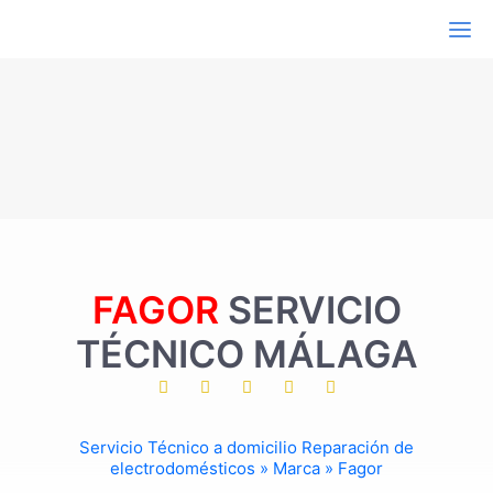
Electrodomésticos
Aire acondicionado
Campanas extractoras
Congeladores
Frigoríficos
Hornos
Lavadoras
Lavavajillas
Secadoras
Termos eléctricos
Vitrocerámica e inducción
Marcas de Electrodomésticos
AEG
Ariston
FAGOR
SERVICIO
Aspes
Balay
TÉCNICO MÁLAGA
Beko
Bluesky
Bora
Bosch
Candy
Servicio Técnico a domicilio
Reparación de
Carrier
electrodomésticos
»
Marca
»
Fagor
Cata
Corberó