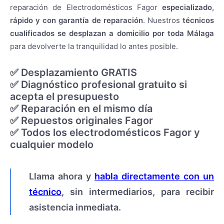
Mitsubishi
reparación de Electrodomésticos Fagor
especializado,
Neff
rápido y con garantía de reparación
. Nuestros
técnicos
New Pol
Otsein
cualificados se desplazan a domicilio por toda Málaga
Panasonic
para devolverte la tranquilidad lo antes posible.
Pando
Saivod
Samsung
✅ Desplazamiento GRATIS
Siemens
✅ Diagnóstico profesional gratuito si
Smeg
acepta el presupuesto
Taurus
✅ Reparación en el mismo día
Teka
Whirlpool
✅ Repuestos originales Fagor
Zanussi
✅ Todos los electrodomésticos Fagor y
Áreas de servicio
cualquier modelo
Alhaurín de la Torre
Alhaurín El Grande
Benahavís
Benalmádena
Llama ahora y
habla directamente con un
Cártama
técnico
, sin intermediarios, para recibir
Coín
Fuengirola
asistencia inmediata.
Guaro
Málaga capital