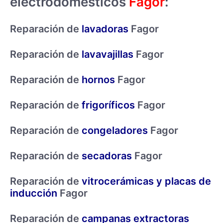
electrodomésticos
Fagor
:
Reparación de
lavadoras
Fagor
Reparación de
lavavajillas
Fagor
Reparación de
hornos
Fagor
Reparación de
frigoríficos
Fagor
Reparación de
congeladores
Fagor
Reparación de
secadoras
Fagor
Reparación de
vitrocerámicas y placas de
inducción
Fagor
Reparación de
campanas extractoras