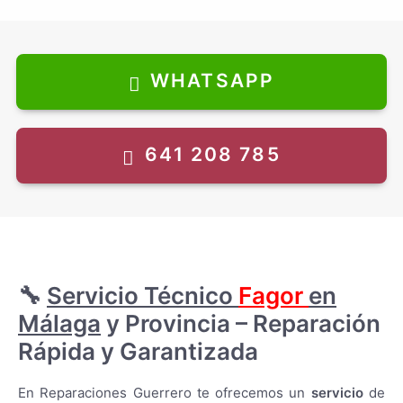
Daewoo
Daikin
Daitsu
Eas Electric
WHATSAPP
Edesa
Electrolux
Fagor
Fujitsu
641 208 785
Gaggenau
Haier
Hisense
Hitachi
Hitecsa
Hoover
Hotpoint
Indesit
Johnson
🔧
Servicio Técnico
Fagor
en
Kunft
Málaga
y Provincia – Reparación
LG
Liebherr
Rápida y Garantizada
Lynx
Mepamsa
Miele
En Reparaciones Guerrero te ofrecemos un
servicio
de