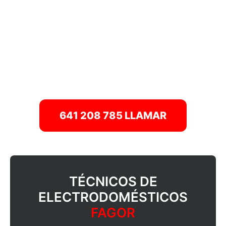
Marbella
Mijas
Monda
Ojén
Rincón de la Victoria
Torremolinos
Conócenos
Contacto
641 208 785 LLAMAR
TÉCNICOS DE
ELECTRODOMÉSTICOS
FAGOR